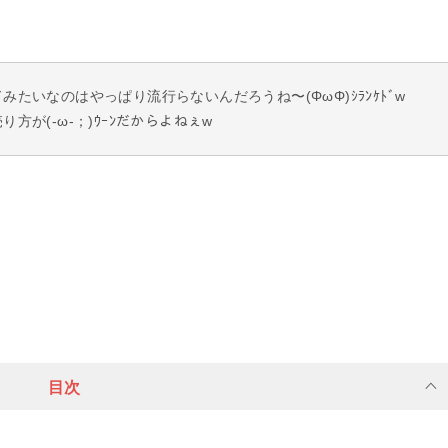
たいなのはやっぱり流行らないんだろうね〜(ΦωΦ)ｼﾗﾝｹﾄﾞw
方が(-ω-；)ｳｰﾝだからよねぇw
目次