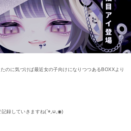
たのに気づけば最近女の子向けになりつつあるBOXXより
たので記録していきますね(`◉◞౪◟◉)