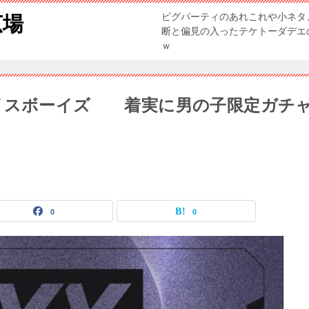
ピグパーティのあれこれや小ネタ
広場
断と偏見の入ったテケトーダデエ
ｗ
ースパイスボーイズ 着実に男の子限定ガチ
0
0