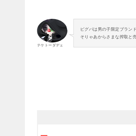
ピグパは男の子限定ブランドみ
そりゃあからさまな搾取と売り
テケトーダデェ