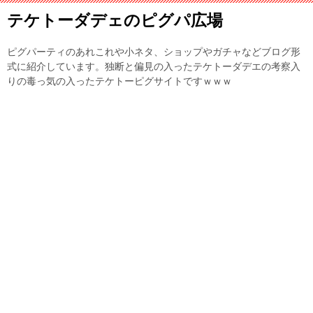
テケトーダデェのピグパ広場
ピグパーティのあれこれや小ネタ、ショップやガチャなどブログ形
式に紹介しています。独断と偏見の入ったテケトーダデエの考察入
りの毒っ気の入ったテケトーピグサイトですｗｗｗ