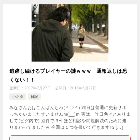
追跡し続けるプレイヤーの謎ｗｗｗ 通報返しは恐
くない！！
更新日：
2017年7月27日
公開日：
2016年5月27日
小ネタ
日記
みなさんおはこんばんちわ(＾◇＾) 昨日は普通に更新サボ
っちゃいましたすいませんm(__)m 実は、昨日色々とありま
して(ピグ内で) 別件で３件ほど相談や問題解決のために走
りまわってましたｗ 今回は１つを書いて行きますね […]