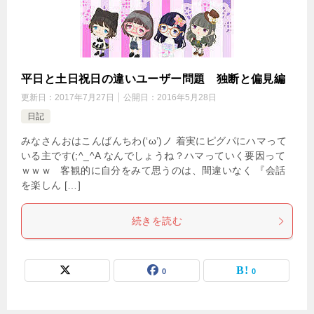
平日と土日祝日の違いユーザー問題 独断と偏見編
更新日：
2017年7月27日
公開日：
2016年5月28日
日記
みなさんおはこんばんちわ(‘ω’)ノ 着実にピグパにハマって
いる主です(;^_^A なんでしょうね？ハマっていく要因って
ｗｗｗ 客観的に自分をみて思うのは、間違いなく 『会話
を楽しん […]
続きを読む
0
0