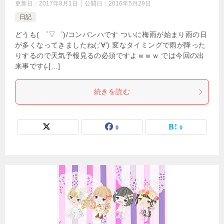
更新日：
2017年8月1日
公開日：
2016年5月29日
日記
どうも( ゜▽゜)/コンバンハです ついに梅雨が始まり雨の日
が多くなってきましたね(;’∀’) 変なタイミングで雨が降った
りするので天気予報見るの必須ですよｗｗｗ では今回の出
来事です(̵ […]
続きを読む
0
0