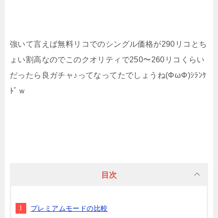
強いて言えば無料リコでのシングル価格が290リコとち
ょい割高なのでこのクオリティで250〜260リコくらい
だったら良ガチャ♪ってなってたでしょうね(ΦωΦ)ｼﾗﾝｹ
ﾄﾞｗ
目次
プレミアムモードの比較