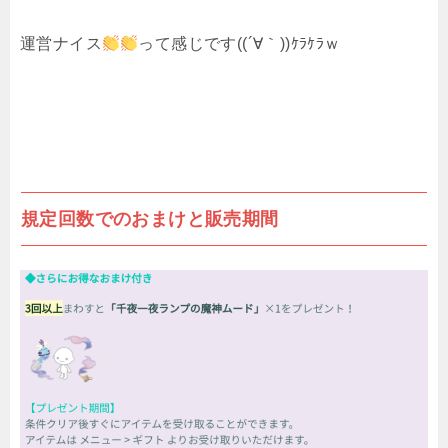
運営ナイス
って感じです((´∀｀))ｹﾗｹﾗｗ
規定回数でのおまけと販売期間