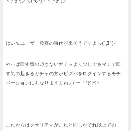
＼(^o^)／＼(^o^)／＼(^o^)／
はいｗユーザー歓喜の時代が来そうですよ~♪(ﾟДﾟ)ﾉ
やっぱ回す気の起きないガチャより少しでもマシで回
す気の起きるガチャの方がピグパをログインするモチ
ベーションにもなりますよねぇ(´ー｀*)ｳﾝｳﾝ
これからはクオリティがこれと同じかそれ以上での