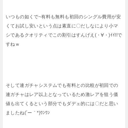
いつもの如くで~有料も無料も初回のシングル費用が安
くてお試し安いという点は素直に〇だしなにより小マ
シであるクオリティでこの割引はすんげえ(・∀・)ｲｲ!!で
すねｗ
そして連ガチャシステムでも有料との比較が初回での
連ガチャはレア以上となっているため激レアを狙う価
値も出てくるという部分でもダデェ的には〇だと思い
ましたね(´ー｀*)ｳﾝｳﾝ