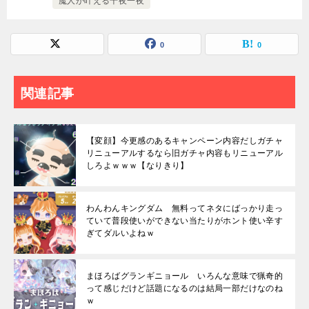
魔人が叶える千夜一夜
0
0
関連記事
【変顔】今更感のあるキャンペーン内容だしガチャ
リニューアルするなら旧ガチャ内容もリニューアル
しろよｗｗｗ【なりきり】
わんわんキングダム 無料ってネタにばっかり走っ
ていて普段使いができない当たりがホント使い辛す
ぎてダルいよねｗ
まほろばグランギニョール いろんな意味で猟奇的
って感じだけど話題になるのは結局一部だけなのね
ｗ