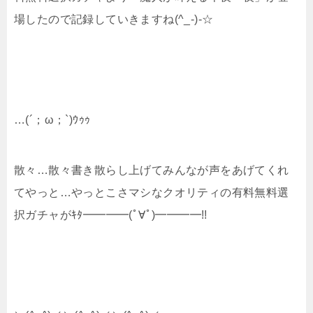
場したので記録していきますね(^_-)-☆
…(´；ω；`)ｳｩｩ
散々…散々書き散らし上げてみんなが声をあげてくれ
てやっと…やっとこさマシなクオリティの有料無料選
択ガチャがｷﾀ━━━━(ﾟ∀ﾟ)━━━━!!