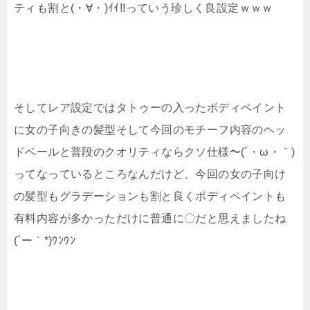
ティも割と(・∀・)ｲｲ!!っていう珍しく良設定ｗｗｗ
そしてレア設定ではタトゥーの入ったボディペイント
に女の子向きの髪型そして今回のモチーフ内容のヘッ
ドベールと普段のクオリティならクソ仕様〜(´・ω・｀)
ってなっているところなんだけど、今回の女の子向け
の髪型もグラデーションも割と良くボディペイントも
有料内容が多かっただけに普通に〇だと思えましたね
(´ー｀*)ｳﾝｳﾝ