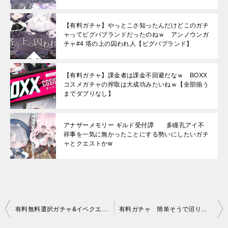
【有料ガチャ】やっとこさ知ったんだけどこのガチ
ャってピグパブランドだったのねｗ アンノウンガ
チャ#4 塔の上の囚われ人【ピグパブランド】
【有料ガチャ】課金者は課金不回避だなｗ BOXX
コスメガチャの搾取は大成功みたいねｗ【全部揃う
までダブりなし】
アナザーメモリー ギルド受付譚 多瞳孔アイ不
祥事を一気に無かったことにする勢いにしたいガチ
ャとクエストかw
投
有料無料選択ガチャ&イベクエ連動 何故かこの手のタイプになるとデザインの入り方が変わるよねｗ ピグパリファッションvol.2 ガチャ ファッションショーモデルへの道
有料ガチャ 簡単そうで沼りそうなんだがｗ 秋薔薇のクラシカルホテルガチャ
稿