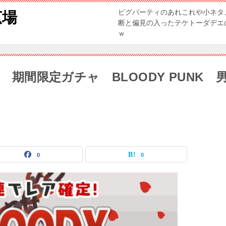
ピグパーティのあれこれや小ネタ
広場
断と偏見の入ったテケトーダデエ
ｗ
) 期間限定ガチャ BLOODY PUNK 
0
0