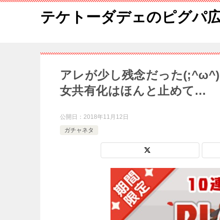
テケトーダデェのピグパ
アレが少し残念だった(;^ω^
女共有化はほんと止めて…
公開日：
2018年11月12日
ガチャネタ