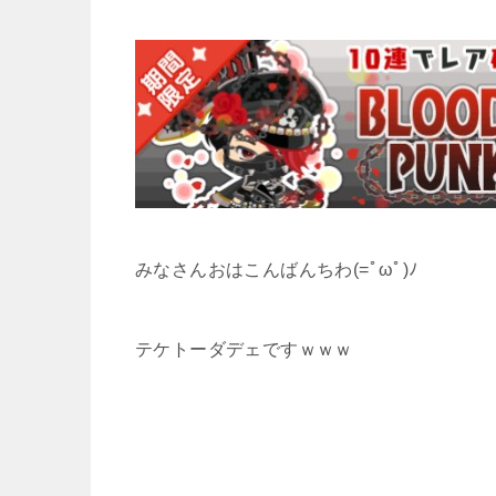
みなさんおはこんばんちわ(=ﾟωﾟ)ﾉ
テケトーダデェですｗｗｗ