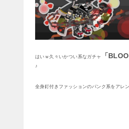
「BLO
はいｗ久々いかつい系なガチャ
♪
全身釘付きファッションのパンク系をアレ