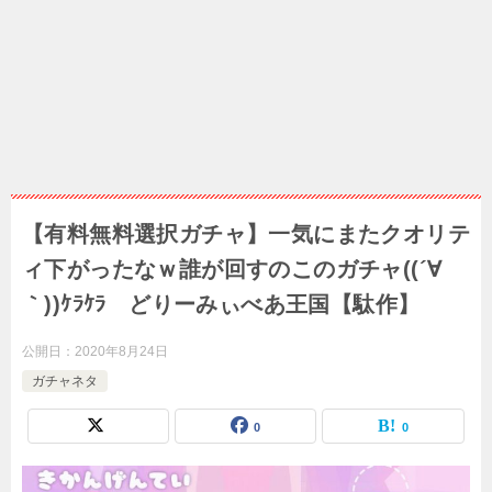
【有料無料選択ガチャ】一気にまたクオリテ
ィ下がったなｗ誰が回すのこのガチャ((´∀
｀))ｹﾗｹﾗ どりーみぃべあ王国【駄作】
公開日：
2020年8月24日
ガチャネタ
0
0