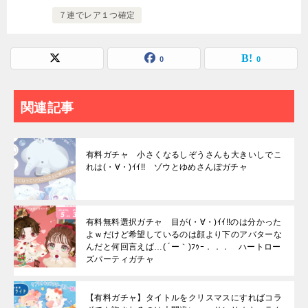
７連でレア１つ確定
0
0
関連記事
有料ガチャ 小さくなるしぞうさんも大きいしでこ
れは(・∀・)ｲｲ!! ゾウとゆめさんぽガチャ
有料無料選択ガチャ 目が(・∀・)ｲｲ!!のは分かった
よｗだけど希望しているのは顔より下のアバターな
んだと何回言えば…( ´ー｀)ﾌｩｰ．．． ハートロー
ズパーティガチャ
【有料ガチャ】タイトルをクリスマスにすればコラ