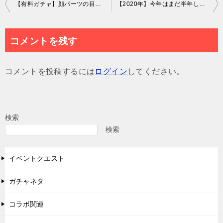
投
【有料ガチャ】顔パーツの目以外のテケトーっぷりがヤバいｗ ビーストマスターガチャのテケトー感ｗ【ダブリチェンジ】
【2020年】今年はまだ半年しか経ってないのにこのガチャを出す意味が分からんｗ 5thメモリアルMixガチャ2020年 ハッピーパーティー【アニバーサリーイベント】
稿
ナ
コメントを残す
ビ
ゲ
コメントを投稿するには
ログイン
してください。
ー
シ
ョ
検索
ン
検索
イベントクエスト
ガチャネタ
コラボ関連