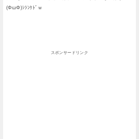
(ΦωΦ)ｼﾗﾝｹﾄﾞｗ
スポンサードリンク