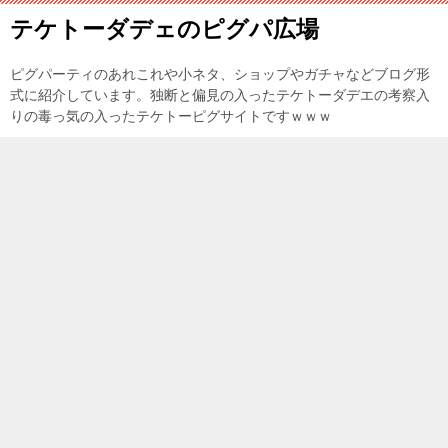
テケトーダデェのピグパ広場
ピグパーティのあれこれや小ネタ、ショップやガチャなどブログ形
式に紹介しています。独断と偏見の入ったテケトーダデエの考察入
りの毒っ気の入ったテケトーピグサイトですｗｗｗ