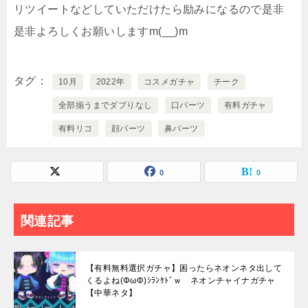
リツイートなどしていただけたら励みになるので是非
是非よろしくお願いしますm(__)m
タグ
10月
2022年
コスメガチャ
チーク
全部揃うまでダブりなし
口パーツ
有料ガチャ
有料リコ
顔パーツ
鼻パーツ
0
0
関連記事
【有料無料選択ガチャ】困ったらネオンネタ出して
くるよね(ΦωΦ)ｼﾗﾝｹﾄﾞｗ ネオンチャイナガチャ
【中華ネタ】