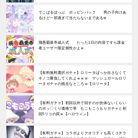
でこぱるぽっぷ ポッピンパック 男の子向けあ
るけど一部過ぎて当たらないまであるw
飛愚覇亜帝成人式 たった1日の内容ですら課金
者ユーザー限定個性かよｗ
【有料無料選択ガチャ】ロリータばっか出さなくて
キノコ勝負してくれよｗｗｗ マッシュガールロリ
ータガチャの残念なところｗ【ロリータ】
【有料ガチャ】初回以外で回すのが勿体ないくらい
のボッ〇くり価格で草 もこもこうもりガチャと初
回5リコの罠ｗ【ハロウィン】
【有料ガチャ】コラボよりクオリティも高くコチラ