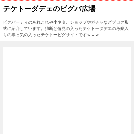
テケトーダデェのピグパ広場
ピグパーティのあれこれや小ネタ、ショップやガチャなどブログ形
式に紹介しています。独断と偏見の入ったテケトーダデエの考察入
りの毒っ気の入ったテケトーピグサイトですｗｗｗ