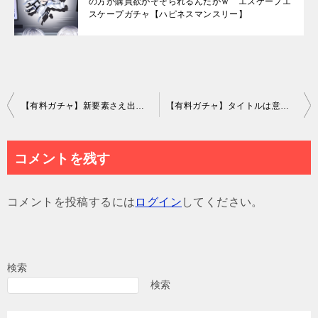
の方が購買欲がそそられるんだがｗ エスケープエ
スケープガチャ【ハピネスマンスリー】
投
【有料ガチャ】新要素さえ出せば被りネタでも文句は言われないのがピグパ！って感じにしか思えないんだが…ｗ ごきげん♪おさんぽでいずガチャと移動手段【ステップラン】
【有料ガチャ】タイトルは意味深だけどガチャ的な深い意味がなくて何かガッカリだったｗ 深窓の娘リリィガチャ【趣旨が謎】
稿
ナ
コメントを残す
ビ
ゲ
コメントを投稿するには
ログイン
してください。
ー
シ
ョ
検索
ン
検索