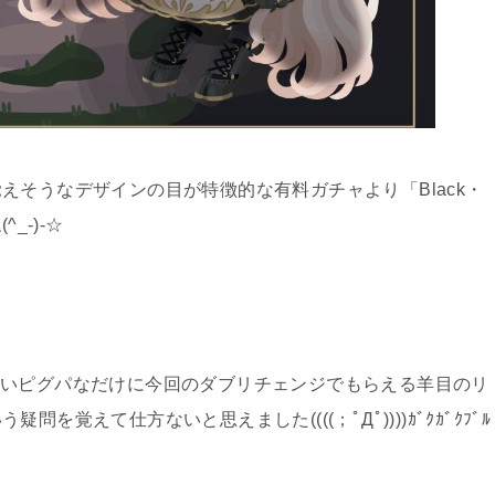
えそうなデザインの目が特徴的な有料ガチャより「Black・
_-)-☆
したていピグパなだけに今回のダブリチェンジでもらえる羊目のリ
覚えて仕方ないと思えました((((；ﾟДﾟ))))ｶﾞｸｶﾞｸﾌﾞﾙ