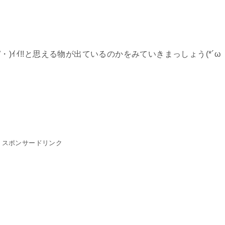
)ｲｲ!!と思える物が出ているのかをみていきまっしょう(*´ω
スポンサードリンク