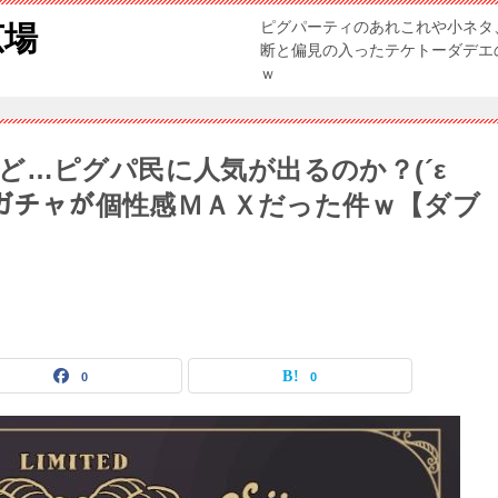
ピグパーティのあれこれや小ネタ
広場
断と偏見の入ったテケトーダデエ
ｗ
ど…ピグパ民に人気が出るのか？(´ε
プガチャが個性感ＭＡＸだった件ｗ【ダブ
0
0