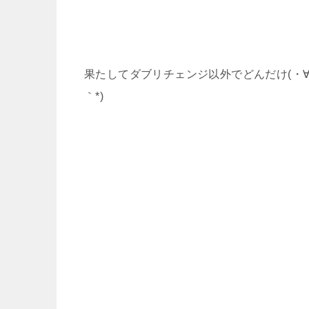
果たしてダブリチェンジ以外でどんだけ(・∀・
｀*)