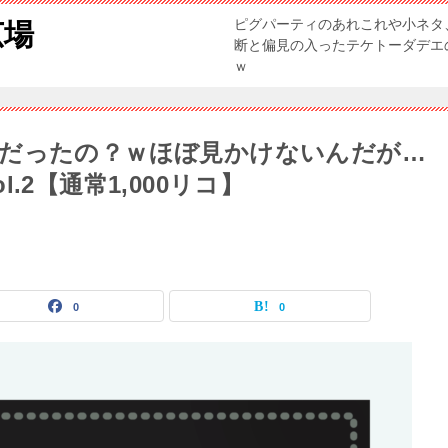
ピグパーティのあれこれや小ネタ
広場
断と偏見の入ったテケトーダデエ
ｗ
気だったの？ｗほぼ見かけないんだが
2【通常1,000リコ】
0
0