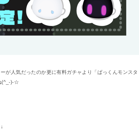
ターが人気だったのか更に有料ガチャより「ぱっくんモンスタ
_-)-☆
↓