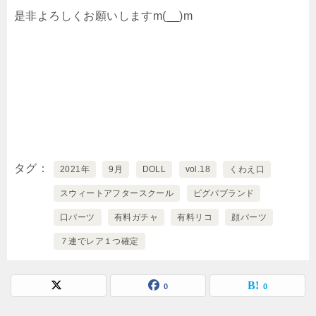
是非よろしくお願いしますm(__)m
タグ
2021年
9月
DOLL
vol.18
くわえ口
スウィートアフタースクール
ピグパブランド
口パーツ
有料ガチャ
有料リコ
顔パーツ
７連でレア１つ確定
0
0