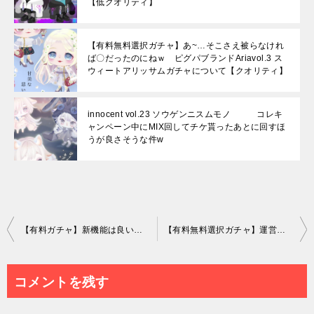
【低クオリティ】
【有料無料選択ガチャ】あ~…そこさえ被らなけれ
ば〇だったのにねｗ ピグパブランドAriavol.3 ス
ウィートアリッサムガチャについて【クオリティ】
innocent vol.23 ソウゲンニスムモノ コレキ
ャンペーン中にMIX回してチケ貰ったあとに回すほ
うが良さそうな件w
投
【有料ガチャ】新機能は良いとしてこういったネタは使いまわしなのね┐(´д｀)┌ﾔﾚﾔﾚ ホッピングラビットガチャとスキップ走りの有料しか新機能の楽しめない感ｗ【スキップ走り】
【有料無料選択ガチャ】運営はホントにこれを回したいと思って製作したのか？ スターライトガチャの低クオリティに残念無念また来週~な件ｗ【数年前クオリティ】
稿
ナ
コメントを残す
ビ