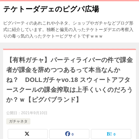
テケトーダデェのピグパ広場
ピグパーティのあれこれや小ネタ、ショップやガチャなどブログ形
式に紹介しています。独断と偏見の入ったテケトーダデエの考察入
りの毒っ気の入ったテケトーピグサイトですｗｗｗ
【有料ガチャ】パーティライバーの件で課金
者が課金を辞めつつあるって本当なんか
ね？ DOLLガチャvo.18 スウィートアフタ
ースクールの課金搾取は上手くいくのだろう
か？ｗ【ピグパブランド】
公開日：
2021年9月10日
ガチャネタ
0
0