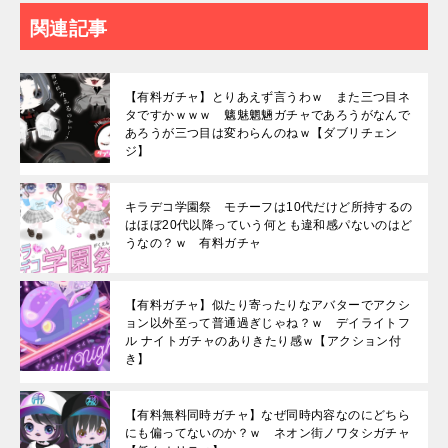
関連記事
【有料ガチャ】とりあえず言うわｗ また三つ目ネ
タですかｗｗｗ 魑魅魍魎ガチャであろうがなんで
あろうが三つ目は変わらんのねｗ【ダブリチェン
ジ】
キラデコ学園祭 モチーフは10代だけど所持するの
はほぼ20代以降っていう何とも違和感パないのはど
うなの？ｗ 有料ガチャ
【有料ガチャ】似たり寄ったりなアバターでアクシ
ョン以外至って普通過ぎじゃね？ｗ デイライトフ
ル ナイトガチャのありきたり感ｗ【アクション付
き】
【有料無料同時ガチャ】なぜ同時内容なのにどちら
にも偏ってないのか？ｗ ネオン街ノワタシガチャ