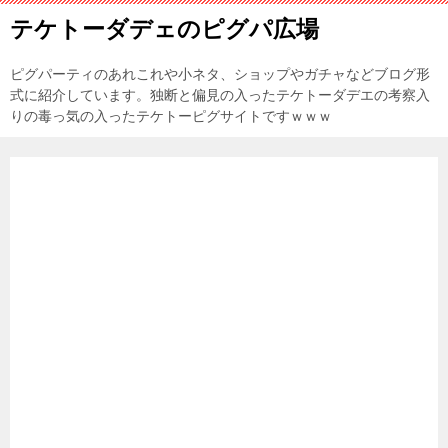
テケトーダデェのピグパ広場
ピグパーティのあれこれや小ネタ、ショップやガチャなどブログ形
式に紹介しています。独断と偏見の入ったテケトーダデエの考察入
りの毒っ気の入ったテケトーピグサイトですｗｗｗ