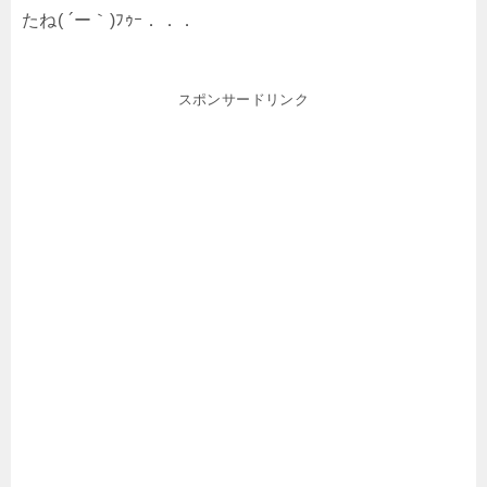
たね( ´ー｀)ﾌｩｰ．．．
スポンサードリンク