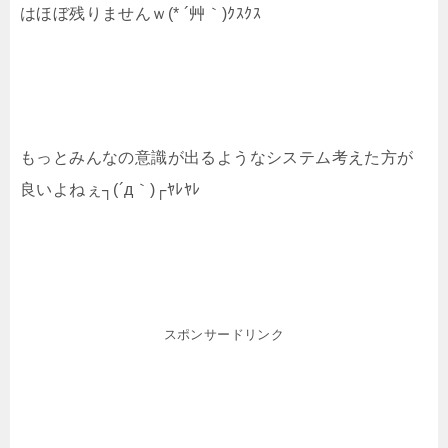
はほぼ残りませんｗ(* ´艸｀)ｸｽｸｽ
もっとみんなの意識が出るようなシステム考えた方が
良いよねぇ┐(´д｀)┌ﾔﾚﾔﾚ
スポンサードリンク