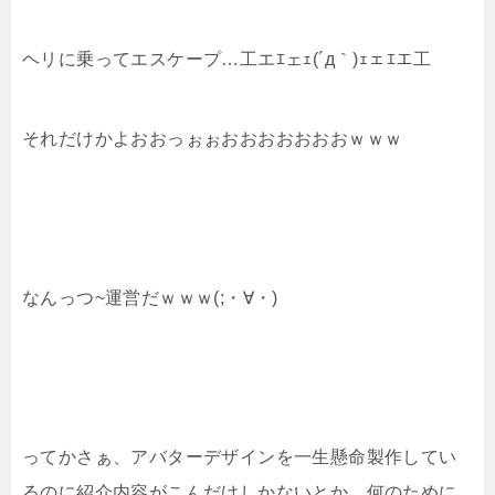
ヘリに乗ってエスケープ…工エｴェｪ(´д｀)ｪェｴエ工
それだけかよおおっぉぉおおおおおおおｗｗｗ
なんっつ~運営だｗｗｗ(;・∀・)
ってかさぁ、アバターデザインを一生懸命製作してい
るのに紹介内容がこんだけしかないとか…何のために