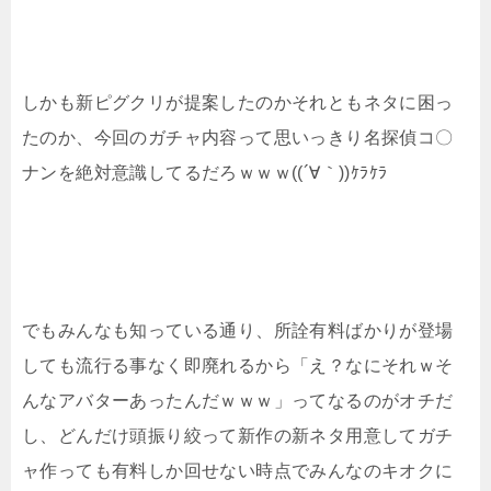
しかも新ピグクリが提案したのかそれともネタに困っ
たのか、今回のガチャ内容って思いっきり名探偵コ〇
ナンを絶対意識してるだろｗｗｗ((´∀｀))ｹﾗｹﾗ
でもみんなも知っている通り、所詮有料ばかりが登場
しても流行る事なく即廃れるから「え？なにそれｗそ
んなアバターあったんだｗｗｗ」ってなるのがオチだ
し、どんだけ頭振り絞って新作の新ネタ用意してガチ
ャ作っても有料しか回せない時点でみんなのキオクに