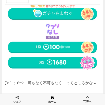
(´ε｀；)ｳｰﾝ…可もなく不可もなく…ってところかなｗ
以上ｗｗｗ
TOPへ
シェア
ホーム