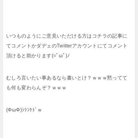
いつものようにご意見いただける方はコチラの記事に
てコメントかダデェのTwitterアカウントにてコメント
頂けると助かります(=ﾟωﾟ)ﾉ
むしろ言いたい事あるなら書いとけ？ｗｗｗ黙ってて
も何も変わらんぞ？ｗｗｗ
(ΦωΦ)ｼﾗﾝｹﾄﾞｗ