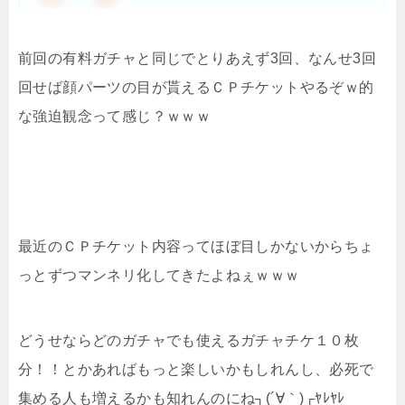
前回の有料ガチャと同じでとりあえず3回、なんせ3回
回せば顔パーツの目が貰えるＣＰチケットやるぞｗ的
な強迫観念って感じ？ｗｗｗ
最近のＣＰチケット内容ってほぼ目しかないからちょ
っとずつマンネリ化してきたよねぇｗｗｗ
どうせならどのガチャでも使えるガチャチケ１０枚
分！！とかあればもっと楽しいかもしれんし、必死で
集める人も増えるかも知れんのにね┐(´∀｀)┌ﾔﾚﾔﾚ