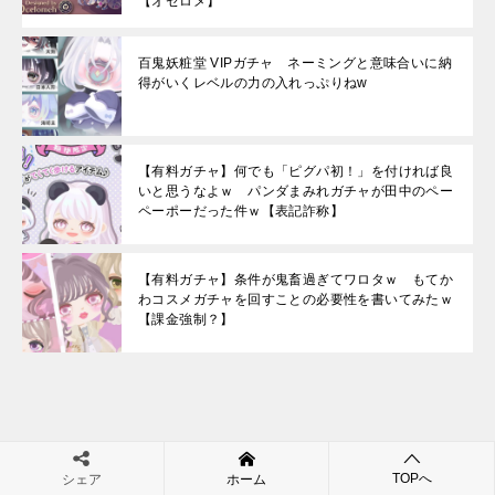
【オセロメ】
百鬼妖粧堂 VIPガチャ ネーミングと意味合いに納
得がいくレベルの力の入れっぷりねw
【有料ガチャ】何でも「ピグパ初！」を付ければ良
いと思うなよｗ パンダまみれガチャが田中のペー
ペーポーだった件ｗ【表記詐称】
【有料ガチャ】条件が鬼畜過ぎてワロタｗ もてか
わコスメガチャを回すことの必要性を書いてみたｗ
【課金強制？】
投
【有料無料選択ガチャ】妥協以外で回す要素がないとかガチャとしてあかんでしょｗ ファンタジックユニコーンパークガチャ【ネタ〇だけど他×】
【有料ガチャ】ホントに人気だったの？ｗほぼ見かけないんだが… ぱっくんモンスターガチャvol.2【通常1,000リコ】
TOPへ
シェア
ホーム
稿