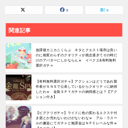
0
0
関連記事
放課後カニカニくらぶ ネタとクエスト場所は良い
のに相変わらずのクオリティが残念過ぎてその時だ
けのアバターにしかならんｗ イベクエ&有料無料
選択ガチャ
【有料無料選択ガチャ】アクションはどうであれ製
作者がＳＮＳで公表しているからクオリティに納得
したわｗ 金龍ＳＰＹガチャの納得感とは？【アク
ション付き】
【ピグクリガチャ】ライドに色の変わるエクステ付
き眉とか売れないわけがないわなｗ アル・ラスー
ルの邂逅にてガチャと無課金はＮＰＣレベルな件ｗ