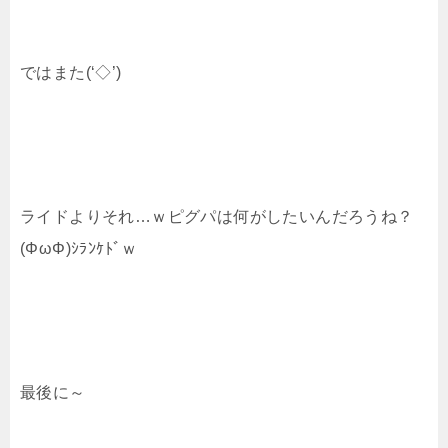
ではまた(‘◇’)ゞ
ライドよりそれ…ｗピグパは何がしたいんだろうね？
(ΦωΦ)ｼﾗﾝｹﾄﾞｗ
最後に～