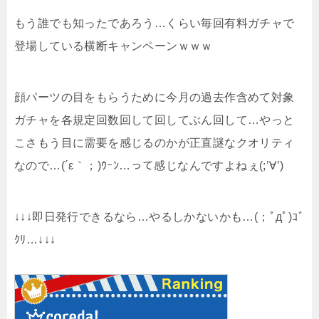
もう誰でも知ったであろう…くらい毎回有料ガチャで
登場している横断キャンペーンｗｗｗ
顔パーツの目をもらうために今月の過去作含めて対象
ガチャを各規定回数回して回してぶん回して…やっと
こさもう目に需要を感じるのかが正直謎なクオリティ
なので…(´ε｀；)ｳｰﾝ…って感じなんですよねぇ(;’∀’)
↓↓↓即日発行できるなら…やるしかないかも…(；ﾟдﾟ)ｺﾞ
ｸﾘ…↓↓↓