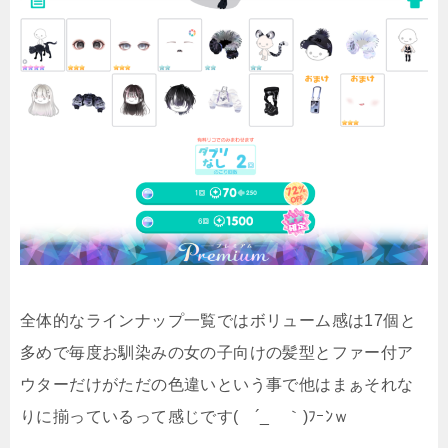
全体的なラインナップ一覧ではボリューム感は17個と
多めで毎度お馴染みの女の子向けの髪型とファー付ア
ウターだけがただの色違いという事で他はまぁそれな
りに揃っているって感じです( ´_ゝ｀)ﾌｰﾝｗ