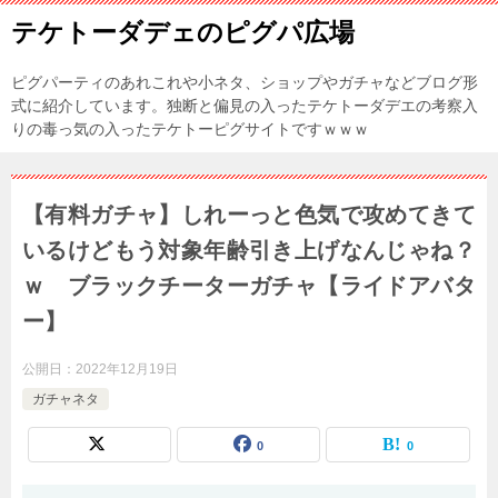
テケトーダデェのピグパ広場
ピグパーティのあれこれや小ネタ、ショップやガチャなどブログ形
式に紹介しています。独断と偏見の入ったテケトーダデエの考察入
りの毒っ気の入ったテケトーピグサイトですｗｗｗ
【有料ガチャ】しれーっと色気で攻めてきて
いるけどもう対象年齢引き上げなんじゃね？
ｗ ブラックチーターガチャ【ライドアバタ
ー】
公開日：
2022年12月19日
ガチャネタ
0
0