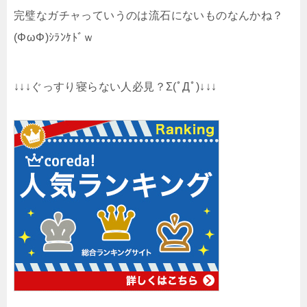
完璧なガチャっていうのは流石にないものなんかね？
(ΦωΦ)ｼﾗﾝｹﾄﾞｗ
↓↓↓ぐっすり寝らない人必見？Σ(ﾟДﾟ)↓↓↓