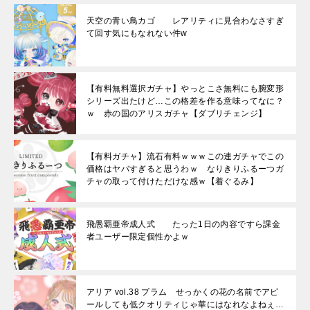
天空の青い鳥カゴ レアリティに見合わなさすぎ
て回す気にもなれない件w
【有料無料選択ガチャ】やっとこさ無料にも腕変形
シリーズ出たけど…この格差を作る意味ってなに？
ｗ 赤の国のアリスガチャ【ダブリチェンジ】
【有料ガチャ】流石有料ｗｗｗこの連ガチャでこの
価格はヤバすぎると思うわｗ なりきりふるーつガ
チャの取って付けただけな感ｗ【着ぐるみ】
飛愚覇亜帝成人式 たった1日の内容ですら課金
者ユーザー限定個性かよｗ
アリア vol.38 プラム せっかくの花の名前でアピ
ールしても低クオリティじゃ華にはなれなよねぇ…