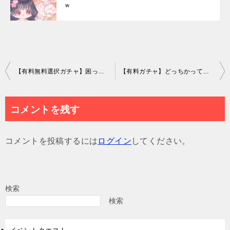
ｗ
投
【有料無料選択ガチャ】困ったらネオンネタ出してくるよね(ΦωΦ)ｼﾗﾝｹﾄﾞｗ ネオンチャイナガチャ【中華ネタ】
【有料ガチャ】どっちかっていうと引きこもりよりこれから外に出る系じゃね？ LUNAガチャ vol.49 ひきこもりがーる【ピグパブランド】
稿
ナ
コメントを残す
ビ
ゲ
コメントを投稿するには
ログイン
してください。
ー
シ
ョ
検索
ン
検索