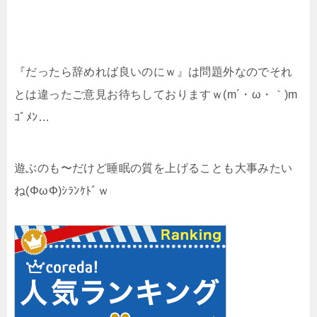
『だったら辞めれば良いのにｗ』は問題外なのでそれ
とは違ったご意見お待ちしておりますｗ(m´・ω・｀)m
ｺﾞﾒﾝ…
遊ぶのも〜だけど睡眠の質を上げることも大事みたい
ね(ΦωΦ)ｼﾗﾝｹﾄﾞｗ