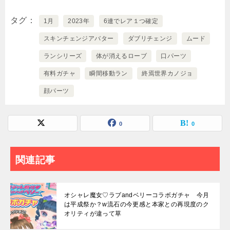
タグ
1月
2023年
6連でレア１つ確定
スキンチェンジアバター
ダブリチェンジ
ムード
ランシリーズ
体が消えるローブ
口パーツ
有料ガチャ
瞬間移動ラン
終焉世界カノジョ
顔パーツ
0
0
関連記事
オシャレ魔女♡ラブandベリーコラボガチャ 今月
は平成祭か？w流石の今更感と本家との再現度のク
オリティが違って草