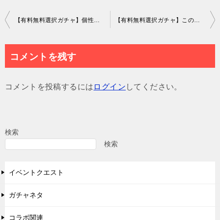
投
【有料無料選択ガチャ】個性は求めているけどオシャレがの方が大事なんだけどね？ｗ トモダチはAIロボットガチャ【デザインが変わるお面】
【有料無料選択ガチャ】この品質で登場されても誰得としか思えないし製作時間の無駄じゃね？ｗ求めている物を意図的にずらし過ぎｗｗｗ ブルーベリーレアチーズちゃんガチャ【低クオリティ】
稿
ナ
コメントを残す
ビ
ゲ
コメントを投稿するには
ログイン
してください。
ー
シ
ョ
検索
ン
検索
イベントクエスト
ガチャネタ
コラボ関連