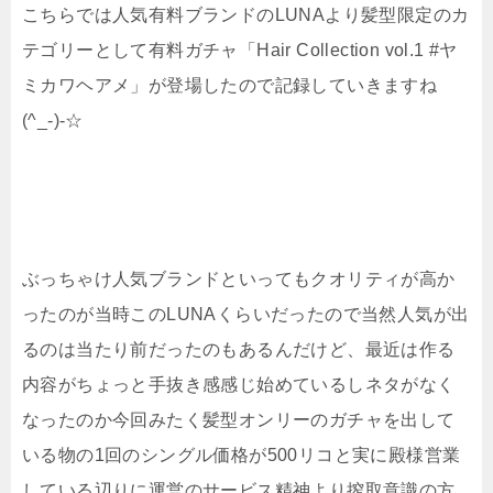
こちらでは人気有料ブランドのLUNAより髪型限定のカ
テゴリーとして有料ガチャ「Hair Collection vol.1 #ヤ
ミカワヘアメ」が登場したので記録していきますね
(^_-)-☆
ぶっちゃけ人気ブランドといってもクオリティが高か
ったのが当時このLUNAくらいだったので当然人気が出
るのは当たり前だったのもあるんだけど、最近は作る
内容がちょっと手抜き感感じ始めているしネタがなく
なったのか今回みたく髪型オンリーのガチャを出して
いる物の1回のシングル価格が500リコと実に殿様営業
している辺りに運営のサービス精神より搾取意識の方