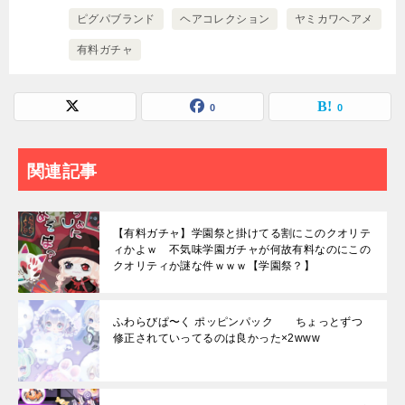
ピグパブランド
ヘアコレクション
ヤミカワヘアメ
有料ガチャ
0
0
関連記事
【有料ガチャ】学園祭と掛けてる割にこのクオリテ
ィかよｗ 不気味学園ガチャが何故有料なのにこの
クオリティか謎な件ｗｗｗ【学園祭？】
ふわらびぱ〜く ポッピンパック ちょっとずつ
修正されていってるのは良かった×2www