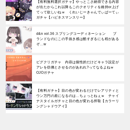
【有料無料選択ガチャ】やっとこさ納得できる内容
が出たからこれ以降もこのクオリティを維持or上げ
てって欲しいねｗ くれいじーきゃんでぃぱーてぃ
ガチャ【ハピネスマンスリー】
d&n vol.36 スプリングコーディネーション ブ
ランドなのにこの手抜き感は酷すぎるにも程がある
ぞ…w
ピグクリガチャ 内容は個性的だけどキャラ設定が
アレを彷彿とさせるのがあれれ?ってなるよねｗ
OJOガチャ
【有料ガチャ】目の色が変わるだけでレアリティと
ウン万円の差になるのは…ちょっとねぇｗ チャイ
ナスタイルガチャと目の色が変わる搾取【カラーリ
ングシャドウアイ】