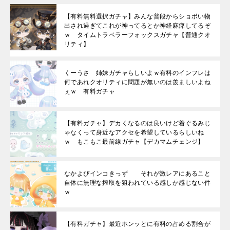
【有料無料選択ガチャ】みんな普段からショボい物
出され過ぎてこれが神ってるとか神経麻痺してるぞ
ｗ タイムトラベラーフォックスガチャ【普通クオ
リティ】
くーうさ 姉妹ガチャらしいよｗ有料のインフレは
何であれクオリティに問題が無いのは羨ましいよね
ぇｗ 有料ガチャ
【有料ガチャ】デカくなるのは良いけど着ぐるみじ
ゃなくって身近なアクセを希望しているらしいね
ｗ もこもこ最前線ガチャ【デカマムチェンジ】
なかよぴインコきっず それが激レアにあること
自体に無理な搾取を狙われている感しか感じない件
ｗ
【有料ガチャ】最近ホンッとに有料の占める割合が