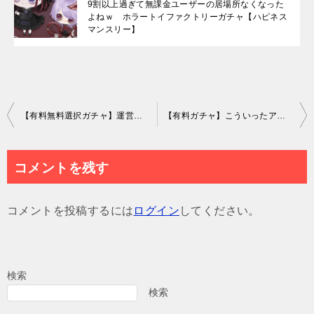
9割以上過ぎて無課金ユーザーの居場所なくなった
よねｗ ホラートイファクトリーガチャ【ハピネス
マンスリー】
投
【有料無料選択ガチャ】運営はホントにこれを回したいと思って製作したのか？ スターライトガチャの低クオリティに残念無念また来週~な件ｗ【数年前クオリティ】
【有料ガチャ】こういったアクションやダブチェンもライバー報酬であっさり貰えるんだろうねｗ ダークアサシン-暗闇の刺客-ガチャと最近の闇ｗ【ダブリチェンジ】
稿
ナ
コメントを残す
ビ
ゲ
コメントを投稿するには
ログイン
してください。
ー
シ
ョ
検索
ン
検索