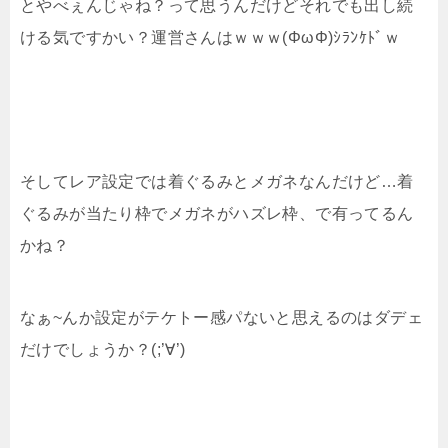
とやべぇんじゃね？って思うんだけどそれでも出し続
ける気ですかい？運営さんはｗｗｗ(ΦωΦ)ｼﾗﾝｹﾄﾞｗ
そしてレア設定では着ぐるみとメガネなんだけど…着
ぐるみが当たり枠でメガネがハズレ枠、で有ってるん
かね？
なぁ~んか設定がテケトー感パないと思えるのはダデェ
だけでしょうか？(;’∀’)