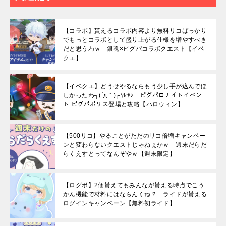
【コラボ】貰えるコラボ内容より無料リコばっかり
でもっとコラボとして盛り上がる仕様を増やすべき
だと思うわｗ 銀魂×ピグパコラボクエスト【イベ
クエ】
【イベクエ】どうせやるならもう少し手が込んでほ
しかったわ┐(´д｀)┌ﾔﾚﾔﾚ ピグパロナイトイベン
ト ピグパポリス登場と攻略【ハロウィン】
【500リコ】やることがただのリコ倍増キャンペー
ンと変わらないクエストじゃねぇかｗ 週末だらだ
らくえすとってなんぞやｗ【週末限定】
【ログボ】2個貰えてもみんなが貰える時点でこう
かん機能で材料にはならんくね？ ライドが貰える
ログインキャンペーン【無料初ライド】