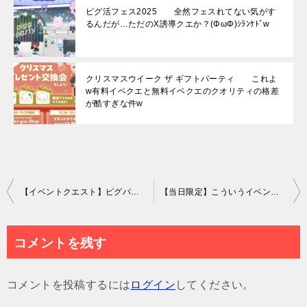
ピグ活フェス2025 全然フェスれてない気がす
るんだが…ただのX誘導クエか？(ΦωΦ)ｼﾗﾝｹﾄﾞw
クリスマスウイーク ザ ギフトパーティ これよ
w有料イベクエと無料イベクエのクオリティの格差
が酷すぎな件w
投
【イベントクエスト】ピグパってユーザー同士が遊ぶアプリよね？ユーザーと運営が遊ぶアプリじゃないんじゃね？ｗ ピグダンイベントクエストにＩＰ付きのキャラを出す意味が分からない件ｗ【ピグダン】
【当日限定】こういうイベントって事前告知が必要じゃね？って思うんだけどＤＯ？ 12/1限定のニット帽回収についてｗ【新エリア】
稿
ナ
コメントを残す
ビ
ゲ
コメントを投稿するには
ログイン
してください。
ー