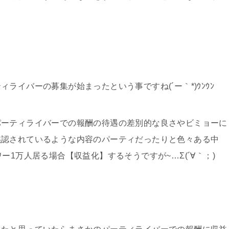
ライバーの募集が始まったという事ですね(´ー｀*)ｳﾝｳﾝ
パーティライバーでの報酬の待遇の差別的な良さやビミョーに
黙認されているような内容のパーティだったりと色々ある中
ー1万人居る場合【収益化】するそうですが~…Σ(´∀｀；)