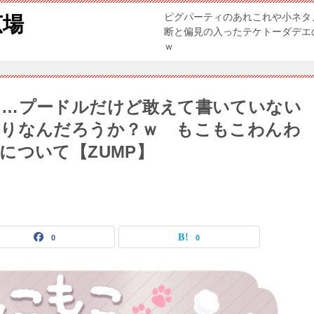
ピグパーティのあれこれや小ネタ
広場
断と偏見の入ったテケトーダデエ
ｗ
て…プードルだけど敢えて書いていない
もりなんだろうか？ｗ もこもこわんわ
について【ZUMP】
0
0