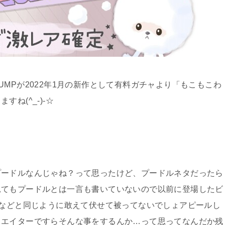
MPが2022年1月の新作として有料ガチャより「もこもこわ
ね(^_-)-☆
プードルなんじゃね？って思ったけど、プードルネタだったら
見てもプードルとは一言も書いていないので以前に登場したビ
)などと同じように敢えて伏せて被ってないでしょアピールし
リエイターですらそんな事をするんか…って思ってなんだか残