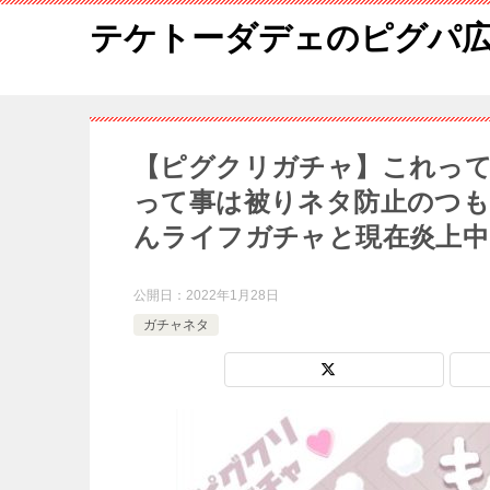
テケトーダデェのピグパ
【ピグクリガチャ】これっ
って事は被りネタ防止のつ
んライフガチャと現在炎上中
公開日：
2022年1月28日
ガチャネタ