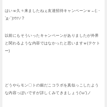
はいｗ久々来ましたねぇ友達招待キャンペーンｗ←(; ･
`д･´)ｿｳﾅﾉ？
以前にもそういったキャンペーンがありましたが外界
と関わるような内容ではなかったと思いますｗ(テケト
ー)
どうやらモン〇トの銀だこコラボを真似っこしたよう
な内容っぽいですが詳しくみてきましょう(‘ω’)ノ