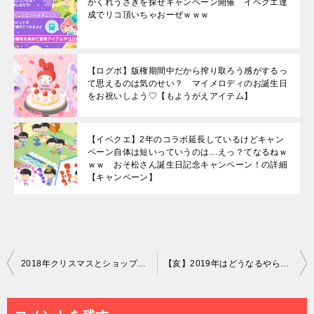
かくれうさぎを探せキャンペーン開催 イベクエ達
成でリコ頂いちゃおーぜｗｗｗ
【ログボ】版権期間中だから搾り取ろう感がするっ
て思えるのは気のせい？ マイメロディのお誕生日
をお祝いしよう♡【もようがえアイテム】
【イベクエ】2年のコラボ延長しているけどキャン
ペーン自体は短いっていうのは…えっ？てなるねｗ
ｗｗ おそ松さん誕生日記念キャンペーン！の詳細
【キャンペーン】
投
2018年クリスマスとショップアイテム 今年ラストも無課金者を切り捨てる要素満載な内容ですｗ
【亥】2019年はどうなるやらｗ 新年豪華ガチャ＆2018年カウントダウンイベント振り返りについて【迎春】
稿
ナ