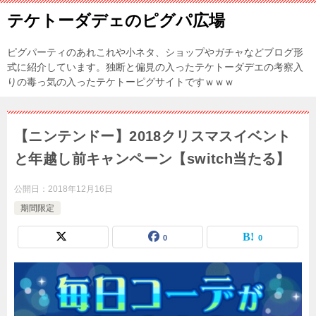
テケトーダデェのピグパ広場
ピグパーティのあれこれや小ネタ、ショップやガチャなどブログ形
式に紹介しています。独断と偏見の入ったテケトーダデエの考察入
りの毒っ気の入ったテケトーピグサイトですｗｗｗ
【ニンテンドー】2018クリスマスイベント
と年越し前キャンペーン【switch当たる】
公開日：
2018年12月16日
期間限定
0
0