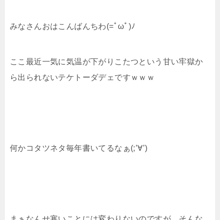
みなさんおはこんばんちわ(=ﾟωﾟ)ﾉ
ここ最近一気に気温が下がりこたつという甘い牢獄か
ら出られないテケトーダデェですｗｗｗ
何かコタツネタ毎年書いてるなぁ(;’∀’)
まぁなんせ寒いことには変わりないのですが、そんな