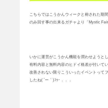
こちらではこうかんウィークと称された期
のみ回す事の出来るガチャより「Mystic Fa
いかに運営がこうかん機能を潤わせようと
有料内容と無料内容のヒドイ格差が付いて
改善されない限りこういったイベントってフ
したね( ´ー｀)ﾌｩｰ．．．