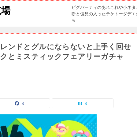
ピグパーティのあれこれや小ネタ
広場
断と偏見の入ったテケトーダデエ
ｗ
フレンドとグルにならないと上手く回せ
ークとミスティックフェアリーガチャ
0
0