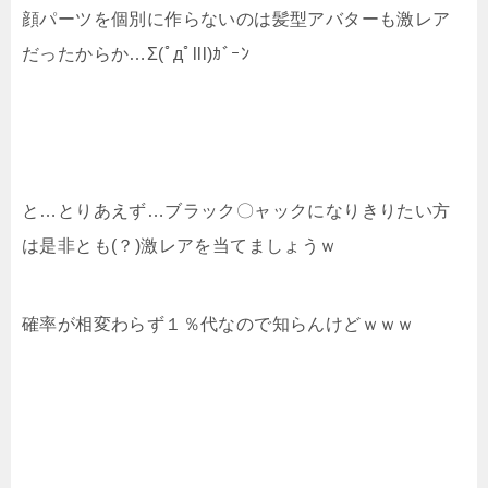
顔パーツを個別に作らないのは髪型アバターも激レア
だったからか…Σ(ﾟдﾟlll)ｶﾞｰﾝ
と…とりあえず…ブラック〇ャックになりきりたい方
は是非とも(？)激レアを当てましょうｗ
確率が相変わらず１％代なので知らんけどｗｗｗ