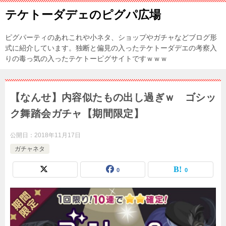
テケトーダデェのピグパ広場
ピグパーティのあれこれや小ネタ、ショップやガチャなどブログ形
式に紹介しています。独断と偏見の入ったテケトーダデエの考察入
りの毒っ気の入ったテケトーピグサイトですｗｗｗ
【なんせ】内容似たもの出し過ぎｗ ゴシッ
ク舞踏会ガチャ【期間限定】
公開日：
2018年11月17日
ガチャネタ
0
0