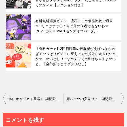
くのか？ｗ【アクション付き】
有料無料選択ガチャ 流石にこの価格比較で通常
500リコはボッ〇くり以外の何者でもないわｗ
REVOガチャ vol.3 センスオブパープル
【有料ガチャ】2回目以降の搾取感がえげつなさ過
ぎてやっぱりガチャに変えてでの搾取に走りたいの
かｗ めいとしりーずガチャその5 けちゃまよめい
と。【全部揃うまでダブりなし】
投
遂にオッドアイ登場♪ 期間限定ガチャ ROCK WOLF’s なおハードルは上がっている模様ｗｗｗ
顔パーツの安売り？ 期間限定ガチャ ブレーメンの音楽隊 明らかにこれはヒドイ件ｗ
稿
ナ
コメントを残す
ビ