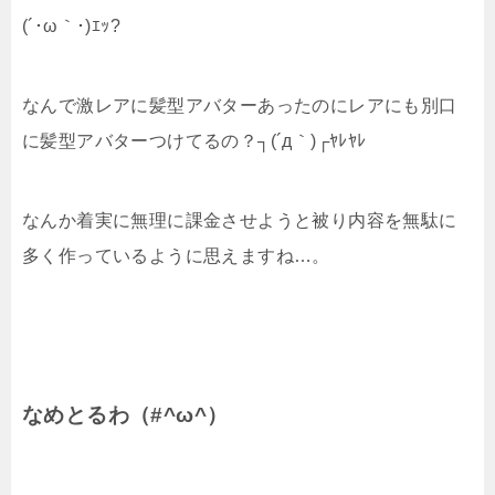
(´･ω｀･)ｴｯ?
なんで激レアに髪型アバターあったのにレアにも別口
に髪型アバターつけてるの？┐(´д｀)┌ﾔﾚﾔﾚ
なんか着実に無理に課金させようと被り内容を無駄に
多く作っているように思えますね…。
なめとるわ（#^ω^）