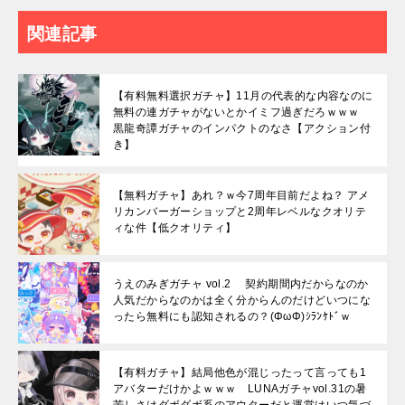
関連記事
【有料無料選択ガチャ】11月の代表的な内容なのに
無料の連ガチャがないとかイミフ過ぎだろｗｗｗ
黒龍奇譚ガチャのインパクトのなさ【アクション付
き】
【無料ガチャ】あれ？ｗ今7周年目前だよね？ アメ
リカンバーガーショップと2周年レベルなクオリテ
ィな件【低クオリティ】
うえのみぎガチャ vol.2 契約期間内だからなのか
人気だからなのかは全く分からんのだけどいつにな
ったら無料にも認知されるの？(ΦωΦ)ｼﾗﾝｹﾄﾞｗ
【有料ガチャ】結局他色が混じったって言っても1
アバターだけかよｗｗｗ LUNAガチャvol.31の暑
苦しさはダボダボ系のアウターだと運営はいつ気づ