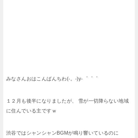
みなさんおはこんばんちわ(-。-)y-゜゜゜
１２月も後半になりましたが、 雪が一切降らない地域
に住んでいる主ですｗ
渋谷ではシャンシャンBGMが鳴り響いているのに