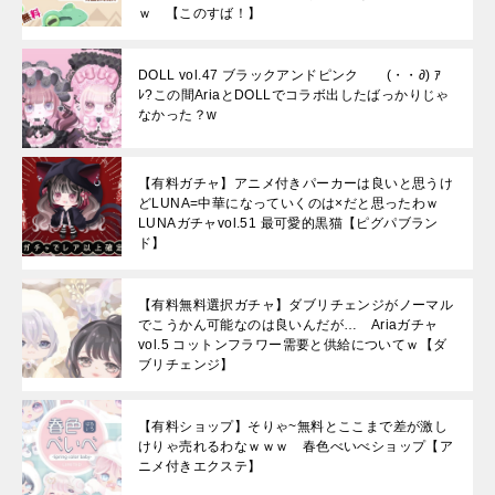
ｗ 【このすば！】
DOLL vol.47 ブラックアンドピンク (・・∂) ｱ
ﾚ?この間AriaとDOLLでコラボ出したばっかりじゃ
なかった？w
【有料ガチャ】アニメ付きパーカーは良いと思うけ
どLUNA=中華になっていくのは×だと思ったわｗ
LUNAガチャvol.51 最可愛的黒猫【ピグパブラン
ド】
【有料無料選択ガチャ】ダブリチェンジがノーマル
でこうかん可能なのは良いんだが… Ariaガチャ
vol.5 コットンフラワー需要と供給についてｗ【ダ
ブリチェンジ】
【有料ショップ】そりゃ~無料とここまで差が激し
けりゃ売れるわなｗｗｗ 春色べいべショップ【ア
ニメ付きエクステ】