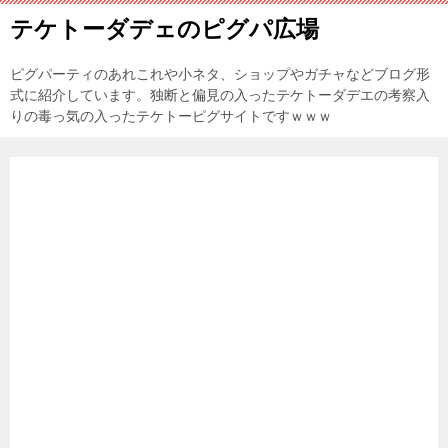
テケトーダデェのピグパ広場
ピグパーティのあれこれや小ネタ、ショップやガチャなどブログ形
式に紹介しています。独断と偏見の入ったテケトーダデエの考察入
りの毒っ気の入ったテケトーピグサイトですｗｗｗ