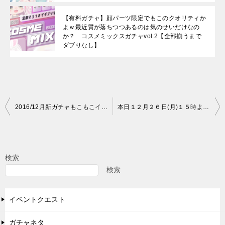
【有料ガチャ】顔パーツ限定でもこのクオリティか
よｗ最近質が落ちつつあるのは気のせいだけなの
か？ コスメミックスガチャvol.2【全部揃うまで
ダブりなし】
投
2016/12月新ガチャもこもこイエティ登場！！ 冬のアクションはこれもカッコ可愛いぞ
本日１２月２６日(月)１５時より年末年越しパーティアイテム登場 ※数量限定あり ラストおまけあり
稿
ナ
ビ
検索
ゲ
検索
ー
イベントクエスト
シ
ョ
ガチャネタ