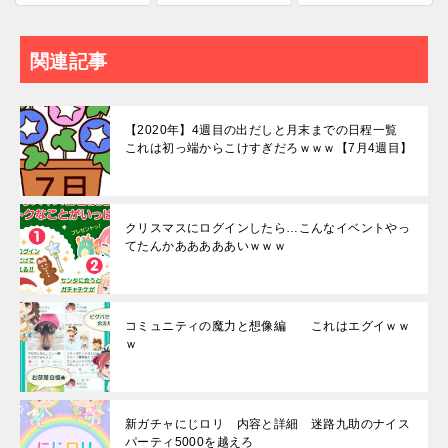
関連記事
【2020年】4週目の出だしと月末までの日程一覧
これは初っ端からこけすぎだろｗｗｗ【7月4週目】
クリスマスにログインしたら…こんなイベントやっ
てたんかあああああいｗｗｗ
コミュニティの魔力と想像編 これはエグイｗｗ
ｗ
新ガチャにじロリ 内容と詳細 迷路九助のナイス
パーティ5000を越えろ