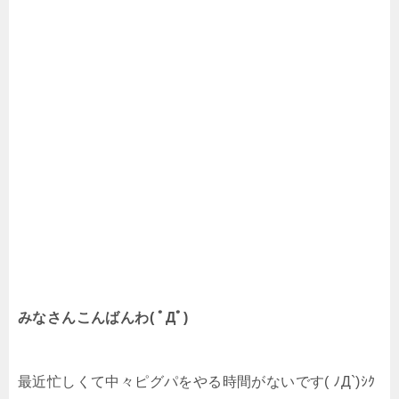
みなさんこんばんわ( ﾟДﾟ)
最近忙しくて中々ピグパをやる時間がないです( ﾉД`)ｼｸ