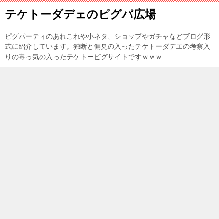
テケトーダデェのピグパ広場
ピグパーティのあれこれや小ネタ、ショップやガチャなどブログ形
式に紹介しています。独断と偏見の入ったテケトーダデエの考察入
りの毒っ気の入ったテケトーピグサイトですｗｗｗ